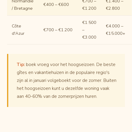
Normandië
€700 –
€1.400 –
€400 – €600
/ Bretagne
€1.200
€2.800
€1.500
Côte
€4.000 –
€700 – €1.200
–
d'Azur
€15.000+
€3.000
Tip:
boek vroeg voor het hoogseizoen. De beste
gîtes en vakantiehuizen in de populaire regio's
zijn al in januari volgeboekt voor de zomer. Buiten
het hoogseizoen kunt u dezelfde woning vaak
aan 40-60% van de zomerprijzen huren.