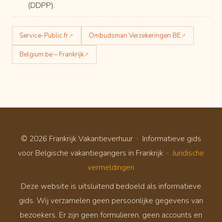
(DDPP).
Service-Public.fr
Ombudsman Verzekeringen BE
Belgium.be – Frankrijk
© 2026 Frankrijk Vakantieverhuur · Informatieve gids
voor Belgische vakantiegangers in Frankrijk ·
Juridische
vermeldingen
Deze website is uitsluitend bedoeld als informatieve
gids. Wij verzamelen geen persoonlijke gegevens van
bezoekers. Er zijn geen formulieren, geen accounts en