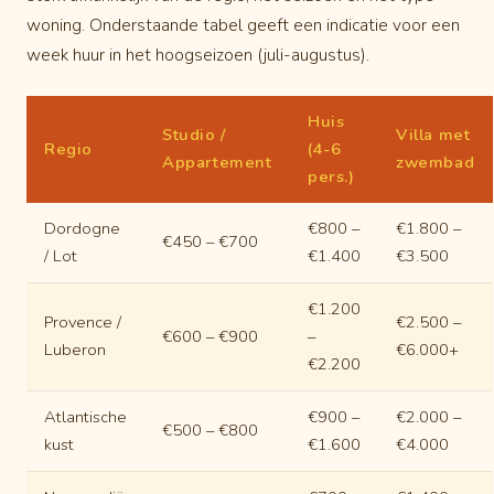
woning. Onderstaande tabel geeft een indicatie voor een
week huur in het hoogseizoen (juli-augustus).
Huis
Studio /
Villa met
Regio
(4-6
Appartement
zwembad
pers.)
Dordogne
€800 –
€1.800 –
€450 – €700
/ Lot
€1.400
€3.500
€1.200
Provence /
€2.500 –
€600 – €900
–
Luberon
€6.000+
€2.200
Atlantische
€900 –
€2.000 –
€500 – €800
kust
€1.600
€4.000